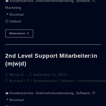
💼 Kundenservice, Unternehmensberatung, Software, IT,
Marketing
📍 Bruchsal
🕙 Vollzeit
Weiterlesen
2nd Level Support Mitarbeiter:in
(m|w|d)
Marius G.
September 12, 2024
Bruchsal
/
IT
/
Kundenservice
/
Software
/
Unternehmensbe
💼 Kundenservice, Unternehmensberatung, Software, IT
📍 Bruchsal