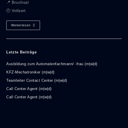
📍 Bruchsal
🕙 Vollzeit
Weiterlesen
Letzte Beiträge
Ausbildung zum Automatenfachmann/ -frau (m|w|d)
KFZ-Mechatroniker (m|w|d)
Teamleiter Contact Center (m|w|d)
Call Center Agent (m|w|d)
Call Center Agent (m|w|d)