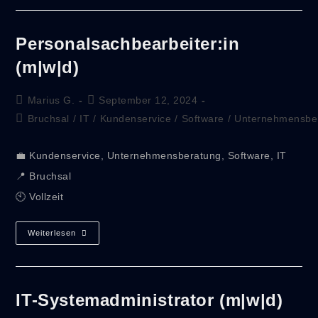
Personalsachbearbeiter:in
(m|w|d)
Marius G.
September 12, 2024
Bruchsal
/
IT
/
Kundenservice
/
Software
/
Unternehmensbe
💼 Kundenservice, Unternehmensberatung, Software, IT
📍 Bruchsal
🕙 Vollzeit
Weiterlesen
IT-Systemadministrator (m|w|d)