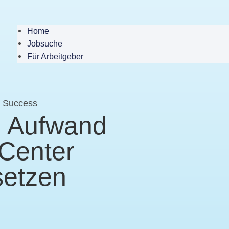
Home
Jobsuche
Für Arbeitgeber
o Success
m Aufwand
 Center
setzen