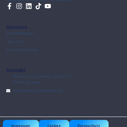
Services
Für Arbeitgeber
Über Uns
Zum Karriereblog
Kontakt
Werner-von-Siemens-Straße 2-6
76646 Bruchsal
info@acumen-marketing.de
Impressum
Cookies
Datenschutz