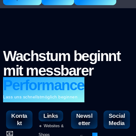
Wachstum beginnt
mit messbarer
Performance
Lass uns schnellstmöglich beginnen
Konta
Links
Newsl
Social
kt
etter
Media
🔹 Websites &
📧
Shops