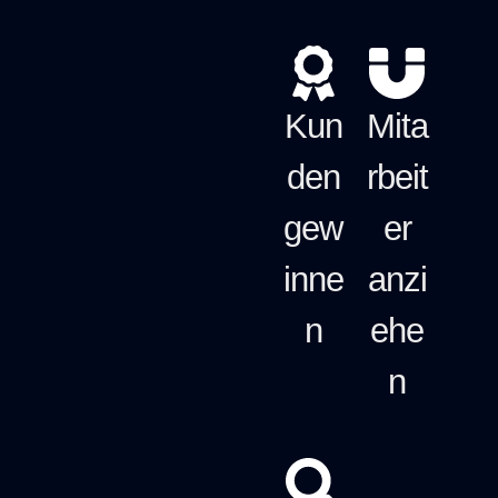
Kun
Mita
den
rbeit
gew
er
inne
anzi
n
ehe
n