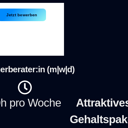
Jetzt bewerben
rberater:in (m|w|d)
h pro Woche
Attraktive
Gehaltspak