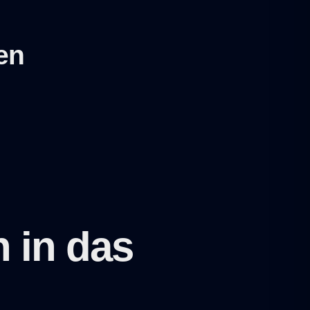
en
h in das